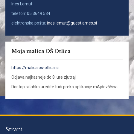
Ines Lemut
telefon: 05 3649 534
elektronska pošta:
ines.lemut@guest.arnes.si
Moja malica OŠ Otlica
https://malica.os-otlica.si
Odjava najkasneje do 8. ure zjutraj.
Dostop si lahko uredite tudi preko aplikacije mAjdovščina.
Strani