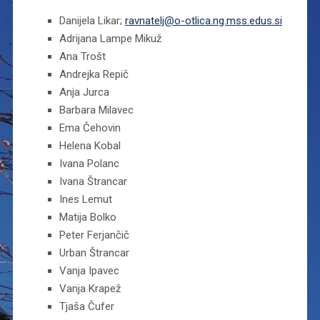
Danijela Likar;
ravnatelj@o-otlica.ng.mss.edus.si
Adrijana Lampe Mikuž
Ana Trošt
Andrejka Repič
Anja Jurca
Barbara Milavec
Ema Čehovin
Helena Kobal
Ivana Polanc
Ivana Štrancar
Ines Lemut
Matija Bolko
Peter Ferjančič
Urban Štrancar
Vanja Ipavec
Vanja Krapež
Tjaša Čufer