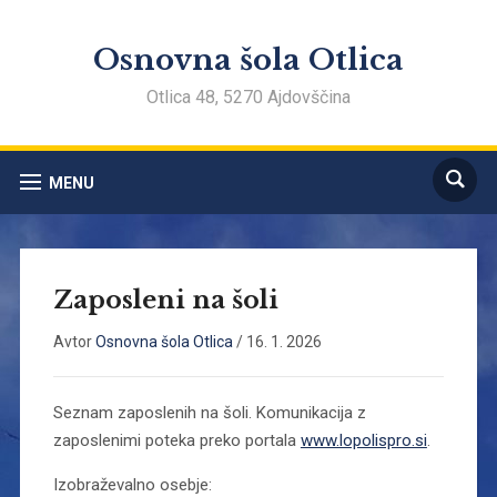
Osnovna šola Otlica
Otlica 48, 5270 Ajdovščina
MENU
Zaposleni na šoli
Avtor
Osnovna šola Otlica
/
16. 1. 2026
Seznam zaposlenih na šoli. Komunikacija z
zaposlenimi poteka preko portala
www.lopolispro.si
.
Izobraževalno osebje: