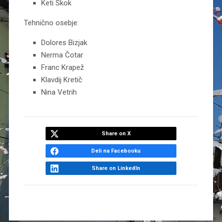
Keti Skok
Tehnično osebje:
Dolores Bizjak
Nerma Čotar
Franc Krapež
Klavdij Kretič
Nina Vetrih
Share on X
Deli na Facebooku
Share on LinkedIn