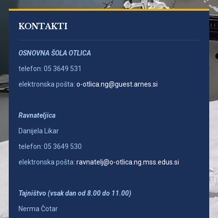
KONTAKTI
OSNOVNA ŠOLA OTLICA
telefon: 05 3649 531
elektronska pošta:
o-otlica.ng@guest.arnes.si
Ravnateljica
Danijela Likar
telefon: 05 3649 530
elektronska pošta:
ravnatelj@o-otlica.ng.mss.edus.si
Tajništvo (vsak dan od 8.00 do 11.00)
Nerma Čotar