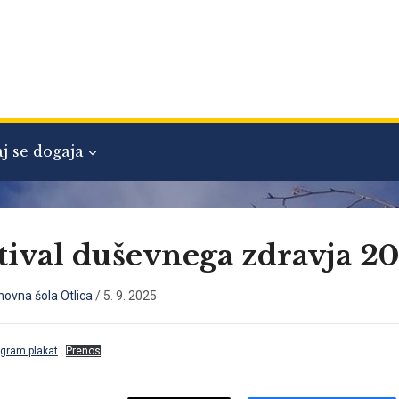
j se dogaja
tival duševnega zdravja 2
ovna šola Otlica
/
5. 9. 2025
gram plakat
Prenos