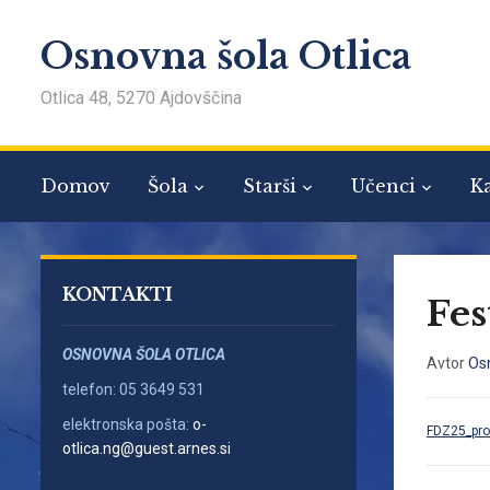
Osnovna šola Otlica
Otlica 48, 5270 Ajdovščina
Domov
Šola
Starši
Učenci
Ka
KONTAKTI
Fes
OSNOVNA ŠOLA OTLICA
Avtor
Osn
telefon: 05 3649 531
elektronska pošta:
o-
FDZ25_pro
otlica.ng@guest.arnes.si