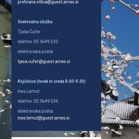
prehrana.otlica@guest.arnes.si
Svetovalna služba
Tjaša Čufer
telefon: 05 3649 533
elektronska pošta:
tjasa.cufer@guest.arnes.si
Knjižnica (torek in sreda 8.00-9.30)
Ines Lemut
telefon: 05 3649 534
elektronska pošta:
ines.lemut@guest.arnes.si