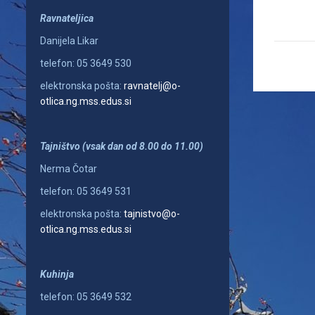
Ravnateljica
Danijela Likar
telefon: 05 3649 530
elektronska pošta:
ravnatelj@o-
otlica.ng.mss.edus.si
Tajništvo (vsak dan od 8.00 do 11.00)
Nerma Čotar
telefon: 05 3649 531
elektronska pošta:
tajnistvo@o-
otlica.ng.mss.edus.si
Kuhinja
telefon: 05 3649 532