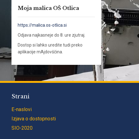
Moja malica OŠ Otlica
https://malica.os-otlica.si
Odjava najkasneje do 8. ure zjutraj.
Dostop si lahko uredite tudi preko
aplikacije mAjdovščina.
Strani
E-naslovi
Izjava o dostopnosti
SIO-2020