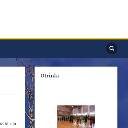
Utrinki
odali »na