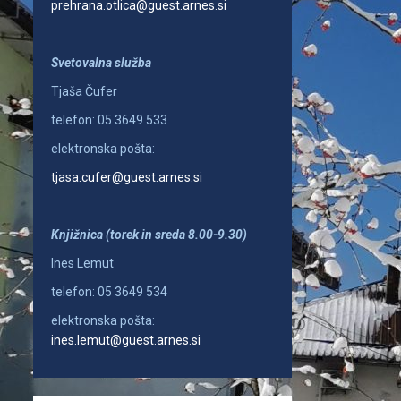
prehrana.otlica@guest.arnes.si
Svetovalna služba
Tjaša Čufer
telefon: 05 3649 533
elektronska pošta:
tjasa.cufer@guest.arnes.si
Knjižnica (torek in sreda 8.00-9.30)
Ines Lemut
telefon: 05 3649 534
elektronska pošta:
ines.lemut@guest.arnes.si