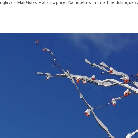
iglav« – Mali Golak. Pot smo pričeli Na hotelu, šli mimo Tihe doline, se vz