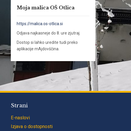
Moja malica OŠ Otlica
https://malica.os-otlica.si
Odjava najkasneje do 8. ure zjutraj.
Dostop si lahko uredite tudi preko
aplikacije mAjdovščina.
Strani
E-naslovi
Izjava o dostopnosti