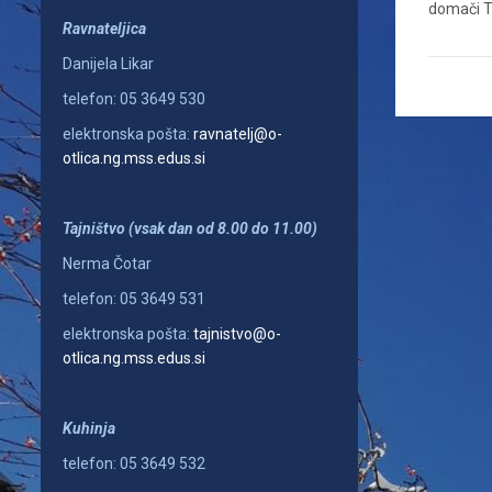
domači Tr
Ravnateljica
Danijela Likar
telefon: 05 3649 530
elektronska pošta:
ravnatelj@o-
otlica.ng.mss.edus.si
Tajništvo (vsak dan od 8.00 do 11.00)
Nerma Čotar
telefon: 05 3649 531
elektronska pošta:
tajnistvo@o-
otlica.ng.mss.edus.si
Kuhinja
telefon: 05 3649 532