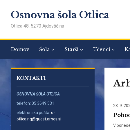
Osnovna šola Otlica
Otlica 48, 5270 Ajdovščina
Domov
Šola
Starši
Učenci
Ka
KONTAKTI
Arh
OSNOVNA ŠOLA OTLICA
telefon: 05 3649 531
23. 9. 20
elektronska pošta:
o-
Pohod
otlica.ng@guest.arnes.si
V ponede